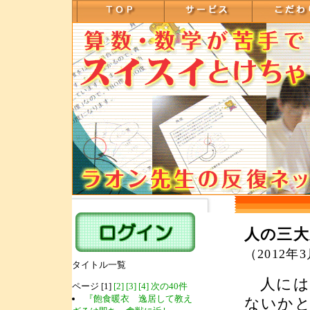
人の三大
（2012年
タイトル一覧
人には
ページ [1]
[2]
[3]
[4]
次の40件
『飽食暖衣 逸居して教え
ないか