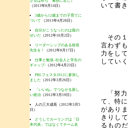
ざるは即ち 禽獣に近し』
いて書
（2013年8月14日）
3歳から12歳までの子育てに
ついて
（2013年4月28日）
自分がこうなったのは親の
せいだ
（2012年10月2日）
その１
言わず
リーダーシップのある校長
先生を！
（2012年8月17日）
力をし
仕事と勉強 -社会人と学生の
してい
ギャップ-
（2012年4月23日）
PBLフェスタ2012に参加し
ました
（2012年3月26日）
「いいね」でつながる新し
「努力
い政治
（2012年3月19日）
て、特
人の三大成長（2012年3月5
があり
日）
きりし
どうしてカーリングは「日
るもの
本代表」ではなくてチーム名