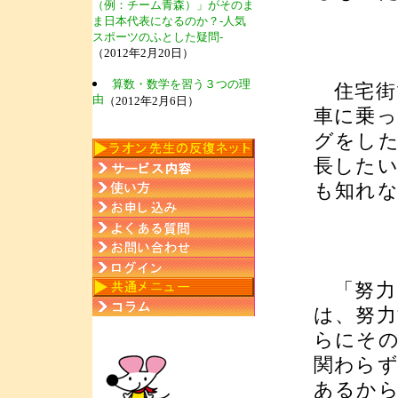
（例：チーム青森）」がそのま
ま日本代表になるのか？-人気
スポーツのふとした疑問-
（2012年2月20日）
算数・数学を習う３つの理
住宅街
由
（2012年2月6日）
車に乗
グをし
長した
も知れ
「努力
は、努
らにそ
関わら
あるか