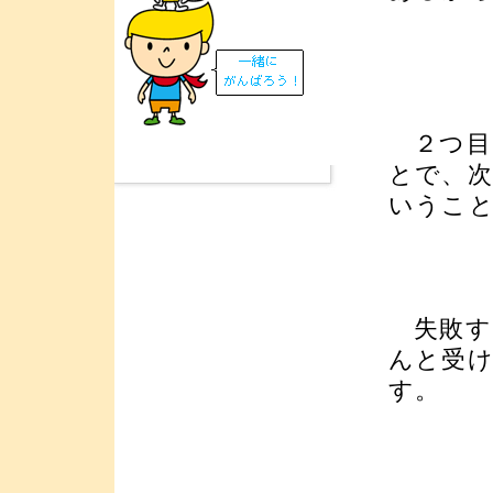
２つ目
とで、
いうこ
失敗す
んと受
す。