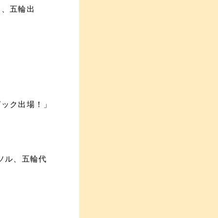
ん、五輪出
ピック出場！」
ソル、五輪代