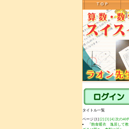
タイトル一覧
ページ [1]
[2]
[3]
[4]
次の40
『飽食暖衣 逸居して教