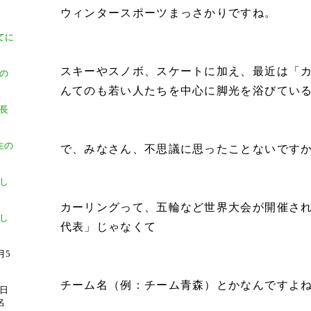
ウィンタースポーツまっさかりですね。
てに
スキーやスノボ、スケートに加え、最近は「
の
んてのも若い人たちを中心に脚光を浴びてい
長
）
生の
で、みなさん、不思議に思ったことないです
）
加し
カーリングって、五輪など世界大会が開催さ
し
代表」じゃなくて
月5
チーム名（例：チーム青森）とかなんですよ
日
名