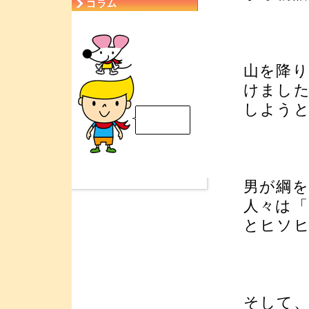
山を降
けまし
しよう
男が綱
人々は
とヒソ
そして