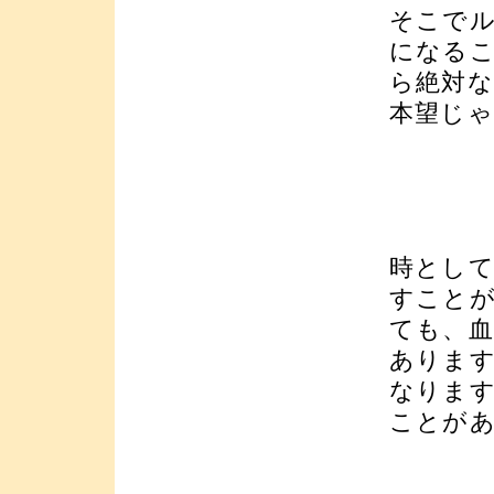
そこで
になる
ら絶対
本望じ
時とし
すこと
ても、
ありま
なりま
ことが