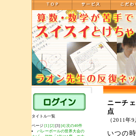
ニーチェ
点
タイトル一覧
（2011年
ページ
[1]
[2]
[3]
[4]
次の40件
バレーボールの世界大会の
いつの