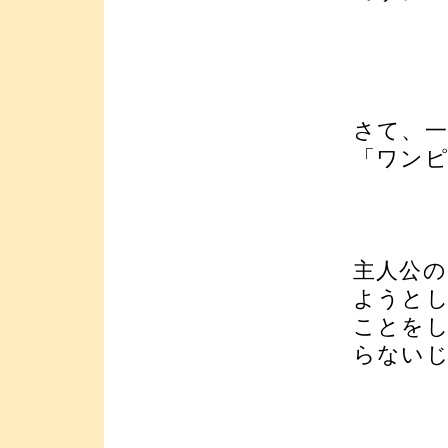
さて、一
「ワン
主人公
ようと
ことを
らない