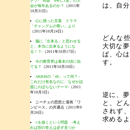
ナゾ- 何故「4年に1度」の大
は、自分
会が毎年あるのか？
（2011年
10月31日）
心に残った言葉 ドラマ
「チャングムの誓い」より
（2011年10月24日）
どんな
脳に「出来る」と思わせる
大切な
と、本当に出来るようにな
る！？-
（2011年10月17日）
ば、心
す。
今の教育界は幕末の頃に似
てる？
（2011年10月10日）
AKB48の「48」って何？ -
これだけ有名なのに、なぜか話
題にのぼらないテーマ-
（2011
年10月3日）
逆に、夢
と、ど
ニーチェの思想と漫画「ワ
ンピース」の共通点（2011年9
されず
月26日）
求める
○を描くという問題 -考え
れば別の答えは必ず見つか