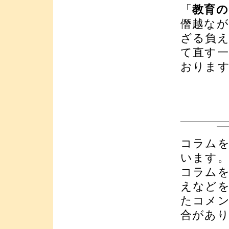
「
教育の
僭越な
ざる負
て直す
おりま
コラム
います
コラム
えなど
たコメ
合があ