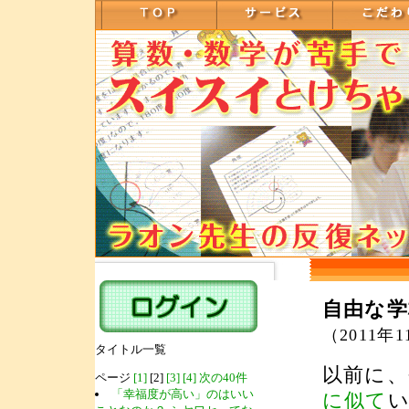
自由な学
（2011年
タイトル一覧
以前に、
ページ
[1]
[2]
[3]
[4]
次の40件
「幸福度が高い」のはいい
に似て