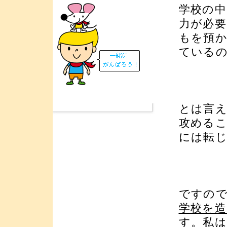
学校の中
力が必
もを預
ている
とは言え
攻める
には転
ですの
学校を造
す。私