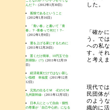
ことなのか？-シヤワセってな
した。
んだ？-
（2012年1月30日）
孤独であるということ
（2012年1月16日）
「青い春」と書いて「青
春」？ -青春って何だ！？-
「確かに
（2012年1月9日）
う。で
運を上げる家にするために
への私
（2011年12月26日）
す。そ
置くだけ簡単、10円玉で台
と考え
所掃除♪（!?)
（2011年12月19
日）
経済発展だけではない新し
い指標 幸福度
（2011年12月
12日）
現代では
元気の出るＣＭ -幻のＣＭ
民団体
九州新幹線-
（2011年12月5日）
のような
日本人にとって自由・個性
織的に
の尊重が「自己中心的」になる